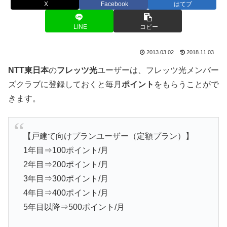
X
Facebook
はてブ
LINE
コピー
2013.03.02
2018.11.03
NTT東日本
の
フレッツ光
ユーザーは、フレッツ光メンバー
ズクラブに登録しておくと毎月
ポイント
をもらうことがで
きます。
【戸建て向けプランユーザー（定額プラン）】
1年目⇒100ポイント/月
2年目⇒200ポイント/月
3年目⇒300ポイント/月
4年目⇒400ポイント/月
5年目以降⇒500ポイント/月