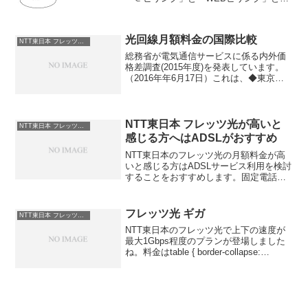
うのが2つあって、なんじゃこりゃ？とな
る方もいることでしょう。何を隠そう、
管理人自身が先日そうなりました。＠ビ
光回線月額料金の国際比較
リングのパスワードも...
NTT東日本 フレッツ光 料金
総務省が電気通信サービスに係る内外価
格差調査(2015年度)を発表しています。
（2016年年6月17日）これは、◆東京◆
ニューヨーク◆ロンドン◆パリ◆デュッ
セルドルフ◆ソウルの6都市の、携帯電
話・FTTH・IP電話・固定電話サービスに
ついて...
NTT東日本 フレッツ光が高いと
NTT東日本 フレッツ光 料金
感じる方へはADSLがおすすめ
NTT東日本のフレッツ光の月額料金が高
いと感じる方はADSLサービス利用を検討
することをおすすめします。固定電話回
線をお持ちであれば月額2,000円位～、な
い場合は月額3,000ちょっと～の料金で利
用できますよ。【参考】ADSL 最安値私
フレッツ光 ギガ
NTT東日本 フレッツ光 料金
も...
NTT東日本のフレッツ光で上下の速度が
最大1Gbps程度のプランが登場しました
ね。料金はtable { border-collapse:
collapse;}th { border: solid 1px #666666;
color: #0...