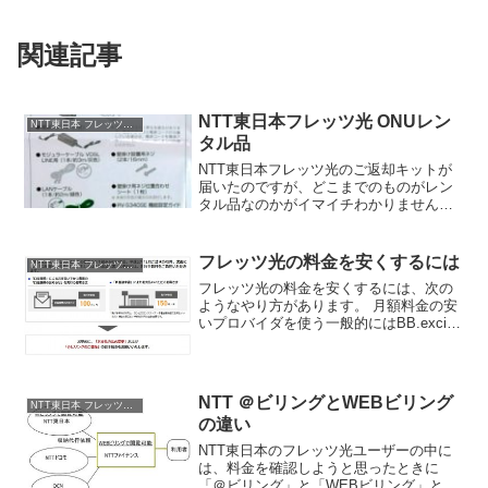
関連記事
NTT東日本フレッツ光 ONUレン
NTT東日本 フレッツ光 料金
タル品
NTT東日本フレッツ光のご返却キットが
届いたのですが、どこまでのものがレン
タル品なのかがイマイチわかりませんで
した。そこで・・・ONUが入っていた箱
をオープン。なかに「最初にお読みくだ
さい」の紙が入っていて、そこに書いて
フレッツ光の料金を安くするには
NTT東日本 フレッツ光 料金
あるのがそうだと思い...
フレッツ光の料金を安くするには、次の
ようなやり方があります。 月額料金の安
いプロバイダを使う一般的にはBB.excite
がいいようです。【参考】「プロバイダ
のメールアドレスなどを使っていないの
であれば、どんどん安いものに乗り換え
ていい。業界...
NTT ＠ビリングとWEBビリング
NTT東日本 フレッツ光 料金
の違い
NTT東日本のフレッツ光ユーザーの中に
は、料金を確認しようと思ったときに
「＠ビリング」と「WEBビリング」とい