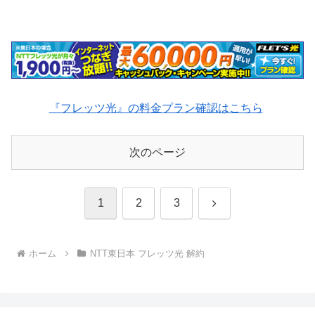
『フレッツ光』の料金プラン確認はこちら
次のページ
次
1
2
3
へ
ホーム
NTT東日本 フレッツ光 解約