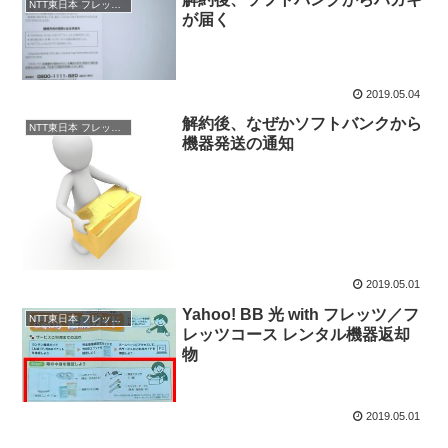
NTT東日本 フレッツ光 解約
が届く
2019.05.04
解約後、なぜかソフトバンクから
NTT東日本 フレッツ光 解約
機器発送の通知
2019.05.01
Yahoo! BB 光 with フレッツ／フ
NTT東日本 フレッツ光 解約
レッツコース レンタル機器返却
物
2019.05.01